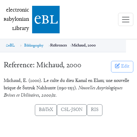
electronic Babylonian Library (eBL)
electronic
e
bl
B
abylonian
L
ibrary
eBL
Bibliography
References
Michaud, 2000
Reference:
Michaud, 2000
Edit
Michaud, E. (2000). Le culte du dieu Kamal en Elam; une nouvelle
brique de Šutruk Nahhunte (1190-1155).
Nouvelles Assyriologiques
Brèves et Utilitaires
,
2000/11
.
BibTeX
CSL-JSON
RIS