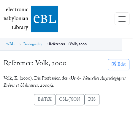
electronic Babylonian Library (eBL)
electronic
e
bl
B
abylonian
L
ibrary
eBL
Bibliography
References
Volk, 2000
Reference:
Volk, 2000
Edit
Volk, K. (2000). Die Profession des «Ur-é».
Nouvelles Assyriologiques
Brèves et Utilitaires
,
2000/4
.
BibTeX
CSL-JSON
RIS