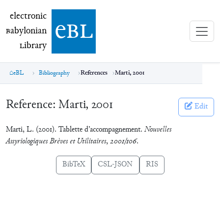
electronic Babylonian Library (eBL)
electronic
e
bl
B
abylonian
L
ibrary
eBL
Bibliography
References
Marti, 2001
Reference:
Marti, 2001
Edit
Marti, L. (2001). Tablette d’accompagnement.
Nouvelles
Assyriologiques Brèves et Utilitaires
,
2001/106
.
BibTeX
CSL-JSON
RIS