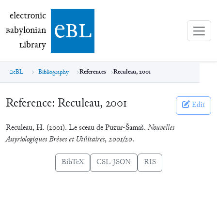
electronic Babylonian Library (eBL)
electronic
e
bl
B
abylonian
L
ibrary
eBL
Bibliography
References
Reculeau, 2001
Reference:
Reculeau, 2001
Edit
Reculeau, H. (2001). Le sceau de Puzur-Šamaš.
Nouvelles
Assyriologiques Brèves et Utilitaires
,
2001/20
.
BibTeX
CSL-JSON
RIS