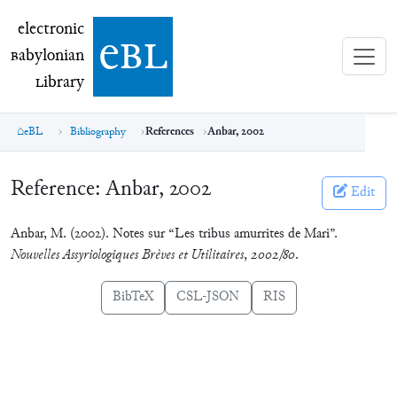
electronic Babylonian Library (eBL)
electronic
e
bl
B
abylonian
L
ibrary
eBL
Bibliography
References
Anbar, 2002
Reference:
Anbar, 2002
Edit
Anbar, M. (2002). Notes sur “Les tribus amurrites de Mari”.
Nouvelles Assyriologiques Brèves et Utilitaires
,
2002/80
.
BibTeX
CSL-JSON
RIS