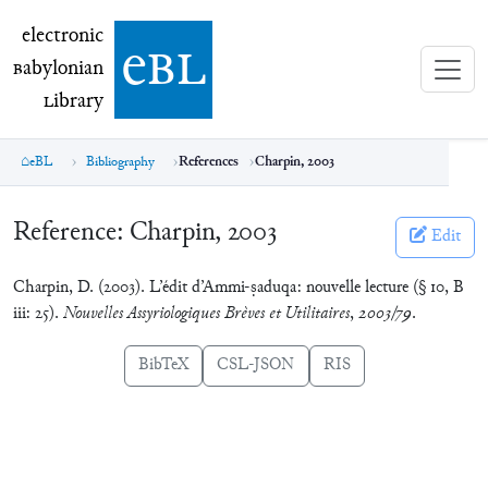
electronic Babylonian Library (eBL)
electronic
e
bl
B
abylonian
L
ibrary
eBL
Bibliography
References
Charpin, 2003
Reference:
Charpin, 2003
Edit
Charpin, D. (2003). L’édit d’Ammi-ṣaduqa: nouvelle lecture (§ 10, B
iii: 25).
Nouvelles Assyriologiques Brèves et Utilitaires
,
2003/79
.
BibTeX
CSL-JSON
RIS