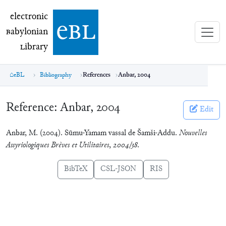
electronic Babylonian Library (eBL)
electronic
e
bl
B
abylonian
L
ibrary
eBL
Bibliography
References
Anbar, 2004
Reference:
Anbar, 2004
Edit
Anbar, M. (2004). Sūmu-Yamam vassal de Šamši-Addu.
Nouvelles
Assyriologiques Brèves et Utilitaires
,
2004/38
.
BibTeX
CSL-JSON
RIS