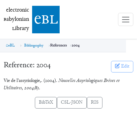
electronic Babylonian Library (eBL)
electronic
e
bl
B
abylonian
L
ibrary
eBL
Bibliography
References
2004
Reference:
2004
Edit
Vie de l’assyriologie,. (2004).
Nouvelles Assyriologiques Brèves et
Utilitaires
,
2004/83
.
BibTeX
CSL-JSON
RIS