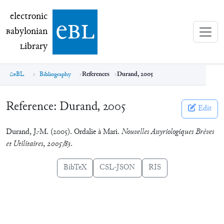
electronic Babylonian Library (eBL)
electronic
e
bl
B
abylonian
L
ibrary
eBL
Bibliography
References
Durand, 2005
Reference:
Durand, 2005
Edit
Durand, J.-M. (2005). Ordalie à Mari.
Nouvelles Assyriologiques Brèves
et Utilitaires
,
2005/83
.
BibTeX
CSL-JSON
RIS