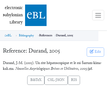
electronic Babylonian Library (eBL)
electronic
e
bl
B
abylonian
L
ibrary
eBL
Bibliography
References
Durand, 2005
Reference:
Durand, 2005
Edit
Durand, J.-M. (2005). Un rite hépatoscopique et le roi Šarrum-kîma-
kali.ma.
Nouvelles Assyriologiques Brèves et Utilitaires
,
2005/98
.
BibTeX
CSL-JSON
RIS