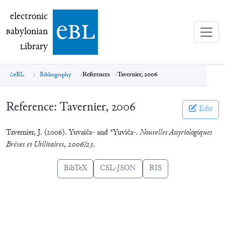
electronic Babylonian Library (eBL)
electronic
e
bl
B
abylonian
L
ibrary
eBL
Bibliography
References
Tavernier, 2006
Reference:
Tavernier, 2006
Edit
Tavernier, J. (2006). Yuvaiča- and *Yuviča-.
Nouvelles Assyriologiques
Brèves et Utilitaires
,
2006/23
.
BibTeX
CSL-JSON
RIS