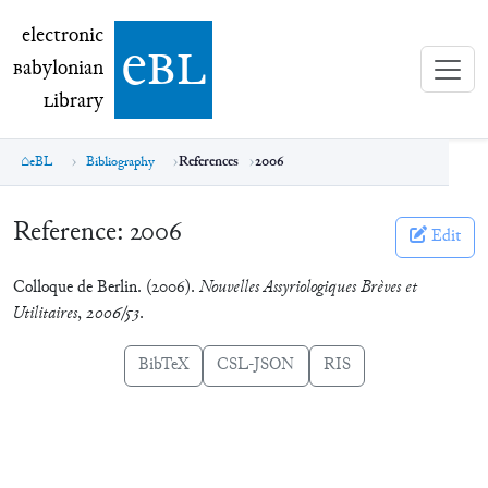
electronic Babylonian Library (eBL)
electronic
e
bl
B
abylonian
L
ibrary
eBL
Bibliography
References
2006
Reference:
2006
Edit
Colloque de Berlin. (2006).
Nouvelles Assyriologiques Brèves et
Utilitaires
,
2006/53
.
BibTeX
CSL-JSON
RIS