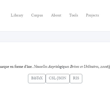
Library
Corpus
About
Tools
Projects
marque en forme d’âne.
Nouvelles Assyriologiques Brèves et Utilitaires
,
2006/
BibTeX
CSL-JSON
RIS