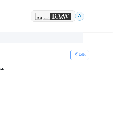
Edit
94
.