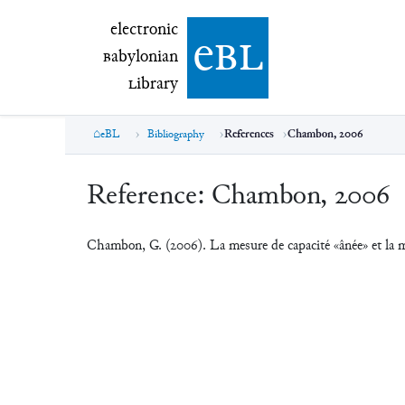
electronic Babylonian Library (eBL)
electronic
e
bl
B
abylonian
L
ibrary
eBL
Bibliography
References
Chambon, 2006
Reference:
Chambon, 2006
Chambon, G. (2006). La mesure de capacité «ânée» et la 