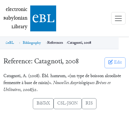
electronic Babylonian Library (eBL)
electronic
e
bl
B
abylonian
L
ibrary
eBL
Bibliography
References
Catagnoti, 2008
Reference:
Catagnoti, 2008
Edit
Catagnoti, A. (2008). Ébl. hamrum, «(un type de boisson alcoolisée
fermentée à base de raisin)».
Nouvelles Assyriologiques Brèves et
Utilitaires
,
2008/32
.
BibTeX
CSL-JSON
RIS