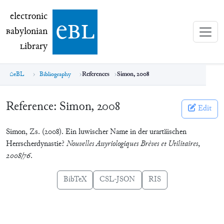
electronic Babylonian Library (eBL)
electronic
e
bl
B
abylonian
L
ibrary
eBL
Bibliography
References
Simon, 2008
Reference:
Simon, 2008
Edit
Simon, Zs. (2008). Ein luwischer Name in der urartäischen
Herrscherdynastie?
Nouvelles Assyriologiques Brèves et Utilitaires
,
2008/76
.
BibTeX
CSL-JSON
RIS