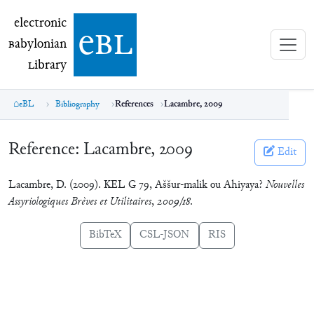
electronic Babylonian Library (eBL)
electronic
e
bl
B
abylonian
L
ibrary
eBL
Bibliography
References
Lacambre, 2009
Reference:
Lacambre, 2009
Edit
Lacambre, D. (2009). KEL G 79, Aššur-malik ou Ahiyaya?
Nouvelles
Assyriologiques Brèves et Utilitaires
,
2009/18
.
BibTeX
CSL-JSON
RIS