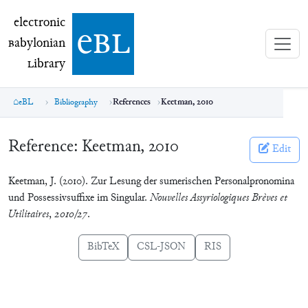
electronic Babylonian Library (eBL)
electronic
e
bl
B
abylonian
L
ibrary
eBL
Bibliography
References
Keetman, 2010
Reference:
Keetman, 2010
Edit
Keetman, J. (2010). Zur Lesung der sumerischen Personalpronomina
und Possessivsuffixe im Singular.
Nouvelles Assyriologiques Brèves et
Utilitaires
,
2010/27
.
BibTeX
CSL-JSON
RIS