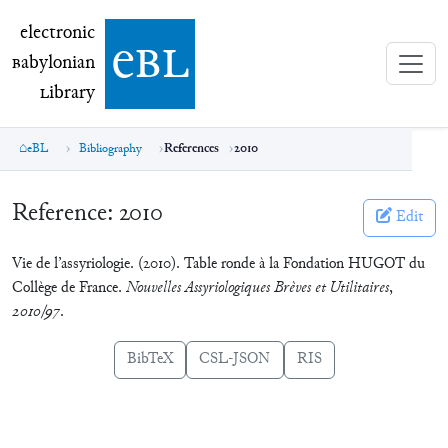
electronic Babylonian Library (eBL)
electronic
e
bl
B
abylonian
L
ibrary
eBL
Bibliography
References
2010
Reference:
2010
Edit
Vie de l’assyriologie. (2010). Table ronde à la Fondation HUGOT du
Collège de France.
Nouvelles Assyriologiques Brèves et Utilitaires
,
2010/97
.
BibTeX
CSL-JSON
RIS