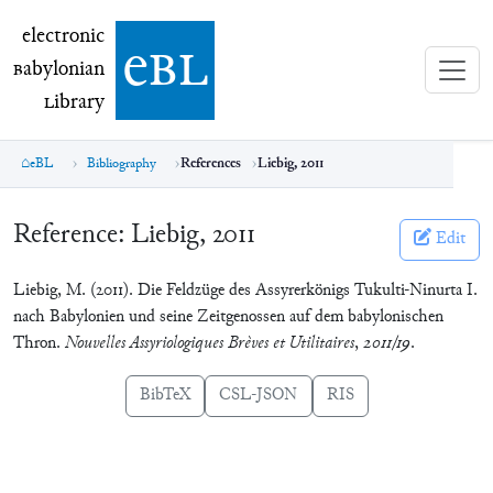
electronic Babylonian Library (eBL)
electronic
e
bl
B
abylonian
L
ibrary
eBL
Bibliography
References
Liebig, 2011
Reference:
Liebig, 2011
Edit
Liebig, M. (2011). Die Feldzüge des Assyrerkönigs Tukulti-Ninurta I.
nach Babylonien und seine Zeitgenossen auf dem babylonischen
Thron.
Nouvelles Assyriologiques Brèves et Utilitaires
,
2011/19
.
BibTeX
CSL-JSON
RIS