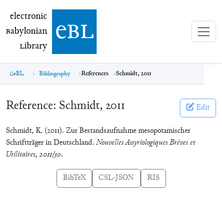
electronic Babylonian Library (eBL)
electronic
e
bl
B
abylonian
L
ibrary
eBL
Bibliography
References
Schmidt, 2011
Reference:
Schmidt, 2011
Edit
Schmidt, K. (2011). Zur Bestandsaufnahme mesopotamischer
Schriftträger in Deutschland.
Nouvelles Assyriologiques Brèves et
Utilitaires
,
2011/30
.
BibTeX
CSL-JSON
RIS