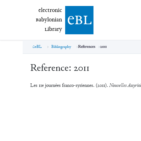
electronic Babylonian Library (eBL)
electronic
e
bl
B
abylonian
L
ibrary
eBL
Bibliography
References
2011
Reference:
2011
Les 11e journées franco-syriennes. (2011).
Nouvelles Assyriol