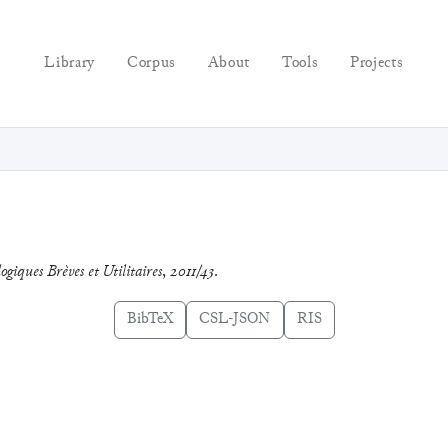
Library
Corpus
About
Tools
Projects
ogiques Brèves et Utilitaires
,
2011/43
.
BibTeX
CSL-JSON
RIS