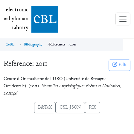
electronic Babylonian Library (eBL)
electronic
e
bl
B
abylonian
L
ibrary
eBL
Bibliography
References
2011
Reference:
2011
Edit
Centre d’Orientalisme de l’UBO (Université de Bretagne
Occidentale). (2011).
Nouvelles Assyriologiques Brèves et Utilitaires
,
2011/46
.
BibTeX
CSL-JSON
RIS