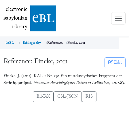
electronic Babylonian Library (eBL)
electronic
e
bl
B
abylonian
L
ibrary
eBL
Bibliography
References
Fincke, 2011
Reference:
Fincke, 2011
Edit
Fincke, J. (2011). KAL 1 Nr. 59: Ein mittelassyrisches Fragment der
Serie iqqur īpuš.
Nouvelles Assyriologiques Brèves et Utilitaires
,
2011/63
.
BibTeX
CSL-JSON
RIS