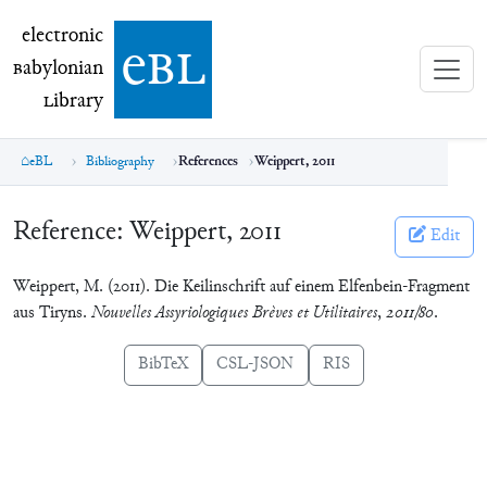
electronic Babylonian Library (eBL)
electronic
e
bl
B
abylonian
L
ibrary
eBL
Bibliography
References
Weippert, 2011
Reference:
Weippert, 2011
Edit
Weippert, M. (2011). Die Keilinschrift auf einem Elfenbein-Fragment
aus Tiryns.
Nouvelles Assyriologiques Brèves et Utilitaires
,
2011/80
.
BibTeX
CSL-JSON
RIS