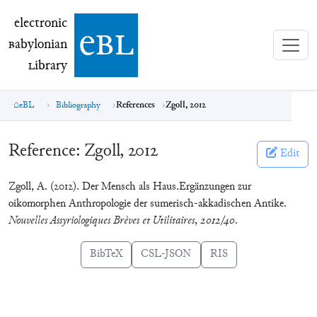
electronic Babylonian Library (eBL)
electronic
e
bl
B
abylonian
L
ibrary
eBL
Bibliography
References
Zgoll, 2012
Reference:
Zgoll, 2012
Edit
Zgoll, A. (2012). Der Mensch als Haus.Ergänzungen zur
oikomorphen Anthropologie der sumerisch-akkadischen Antike.
Nouvelles Assyriologiques Brèves et Utilitaires
,
2012/40
.
BibTeX
CSL-JSON
RIS