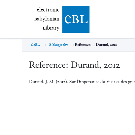
electronic Babylonian Library (eBL)
electronic
e
bl
B
abylonian
L
ibrary
eBL
Bibliography
References
Durand, 2012
Reference:
Durand, 2012
Durand, J.-M. (2012). Sur l’importance du Vizir et des gr