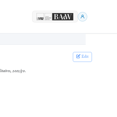
Edit
itaires
,
2012/50
.