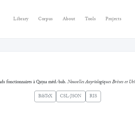
Library
Corpus
About
Tools
Projects
ands fonctionnaires à Qaṭna méd.-bab.
Nouvelles Assyriologiques Brèves et Util
BibTeX
CSL-JSON
RIS