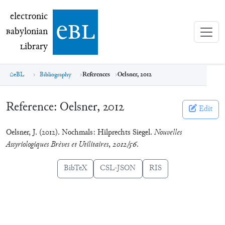
electronic Babylonian Library (eBL)
electronic
e
bl
B
abylonian
L
ibrary
eBL
Bibliography
References
Oelsner, 2012
Reference:
Oelsner, 2012
Edit
Oelsner, J. (2012). Nochmals: Hilprechts Siegel.
Nouvelles
Assyriologiques Brèves et Utilitaires
,
2012/56
.
BibTeX
CSL-JSON
RIS