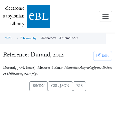
electronic Babylonian Library (eBL)
electronic
e
bl
B
abylonian
L
ibrary
eBL
Bibliography
References
Durand, 2012
Reference:
Durand, 2012
Edit
Durand, J.-M. (2012). Mesures à Emar.
Nouvelles Assyriologiques Brèves
et Utilitaires
,
2012/69
.
BibTeX
CSL-JSON
RIS