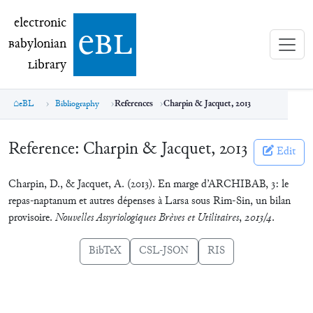
electronic Babylonian Library (eBL)
electronic
e
bl
B
abylonian
L
ibrary
eBL
Bibliography
References
Charpin & Jacquet, 2013
Reference:
Charpin & Jacquet, 2013
Edit
Charpin, D., & Jacquet, A. (2013). En marge d’ARCHIBAB, 3: le
repas-naptanum et autres dépenses à Larsa sous Rim-Sin, un bilan
provisoire.
Nouvelles Assyriologiques Brèves et Utilitaires
,
2013/4
.
BibTeX
CSL-JSON
RIS