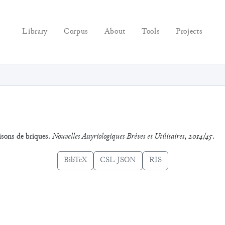
Library
Corpus
About
Tools
Projects
sons de briques.
Nouvelles Assyriologiques Brèves et Utilitaires
,
2014/45
.
BibTeX
CSL-JSON
RIS