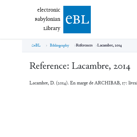
electronic Babylonian Library (eBL)
electronic
e
bl
B
abylonian
L
ibrary
eBL
Bibliography
References
Lacambre, 2014
Reference:
Lacambre, 2014
Lacambre, D. (2014). En marge de ARCHIBAB, 17: livrai