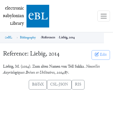
electronic Babylonian Library (eBL)
electronic
e
bl
B
abylonian
L
ibrary
eBL
Bibliography
References
Liebig, 2014
Reference:
Liebig, 2014
Edit
Liebig, M. (2014). Zum alten Namen von Tell Sakka.
Nouvelles
Assyriologiques Brèves et Utilitaires
,
2014/87
.
BibTeX
CSL-JSON
RIS