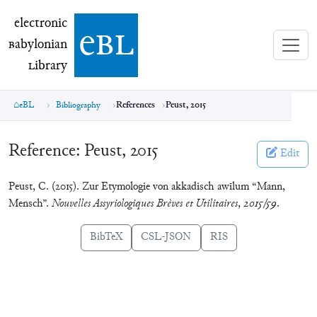
electronic Babylonian Library (eBL)
electronic
e
bl
B
abylonian
L
ibrary
eBL
Bibliography
References
Peust, 2015
Reference:
Peust, 2015
Edit
Peust, C. (2015). Zur Etymologie von akkadisch awīlum “Mann,
Mensch”.
Nouvelles Assyriologiques Brèves et Utilitaires
,
2015/59
.
BibTeX
CSL-JSON
RIS