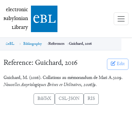
electronic Babylonian Library (eBL)
electronic
e
bl
B
abylonian
L
ibrary
eBL
Bibliography
References
Guichard, 2016
Reference:
Guichard, 2016
Edit
Guichard, M. (2016). Collations au mémorandum de Mari A.3209.
Nouvelles Assyriologiques Brèves et Utilitaires
,
2016/9
.
BibTeX
CSL-JSON
RIS