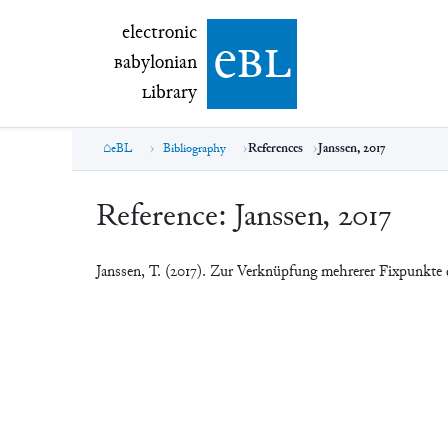
electronic Babylonian Library (eBL)
electronic
e
bl
B
abylonian
L
ibrary
eBL
Bibliography
References
Janssen, 2017
Reference:
Janssen, 2017
Janssen, T. (2017). Zur Verknüpfung mehrerer Fixpunkt