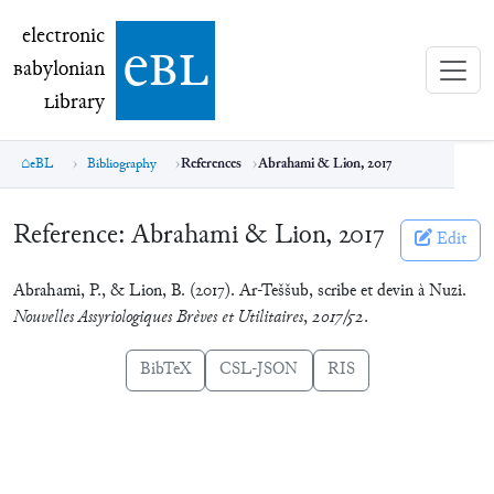
electronic Babylonian Library (eBL)
electronic
e
bl
B
abylonian
L
ibrary
eBL
Bibliography
References
Abrahami & Lion, 2017
Reference:
Abrahami & Lion, 2017
Edit
Abrahami, P., & Lion, B. (2017). Ar-Teššub, scribe et devin à Nuzi.
Nouvelles Assyriologiques Brèves et Utilitaires
,
2017/52
.
BibTeX
CSL-JSON
RIS