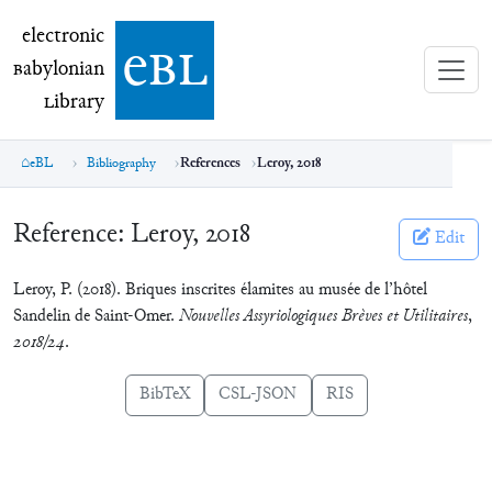
electronic Babylonian Library (eBL)
electronic
e
bl
B
abylonian
L
ibrary
eBL
Bibliography
References
Leroy, 2018
Reference:
Leroy, 2018
Edit
Leroy, P. (2018). Briques inscrites élamites au musée de l’hôtel
Sandelin de Saint-Omer.
Nouvelles Assyriologiques Brèves et Utilitaires
,
2018/24
.
BibTeX
CSL-JSON
RIS