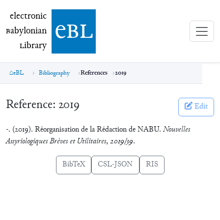
electronic Babylonian Library (eBL)
electronic
e
bl
B
abylonian
L
ibrary
eBL
Bibliography
References
2019
Reference:
2019
Edit
-. (2019). Réorganisation de la Rédaction de NABU.
Nouvelles
Assyriologiques Brèves et Utilitaires
,
2019/39
.
BibTeX
CSL-JSON
RIS