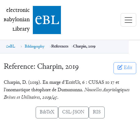
electronic Babylonian Library (eBL)
electronic
e
bl
B
abylonian
L
ibrary
eBL
Bibliography
References
Charpin, 2019
Reference:
Charpin, 2019
Edit
Charpin, D. (2019). En marge d’EcritUr, 6 : CUSAS 10 17 et
l’onomastique théophore de Dumununna.
Nouvelles Assyriologiques
Brèves et Utilitaires
,
2019/45
.
BibTeX
CSL-JSON
RIS