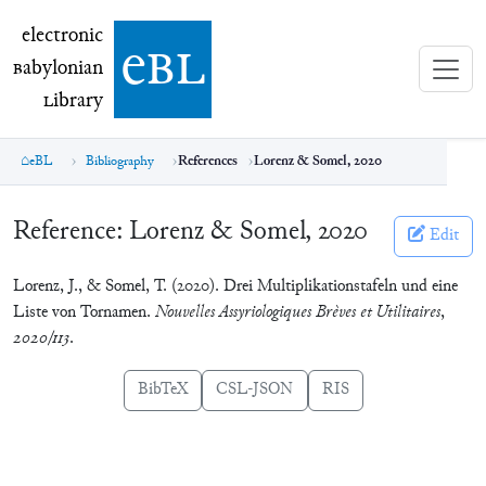
electronic Babylonian Library (eBL)
electronic
e
bl
B
abylonian
L
ibrary
eBL
Bibliography
References
Lorenz & Somel, 2020
Reference:
Lorenz & Somel, 2020
Edit
Lorenz, J., & Somel, T. (2020). Drei Multiplikationstafeln und eine
Liste von Tornamen.
Nouvelles Assyriologiques Brèves et Utilitaires
,
2020/113
.
BibTeX
CSL-JSON
RIS