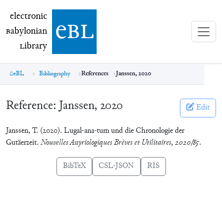
electronic Babylonian Library (eBL)
electronic
e
bl
B
abylonian
L
ibrary
eBL
Bibliography
References
Janssen, 2020
Reference:
Janssen, 2020
Edit
Janssen, T. (2020). Lugal-ana-tum und die Chronologie der
Gutäerzeit.
Nouvelles Assyriologiques Brèves et Utilitaires
,
2020/85
.
BibTeX
CSL-JSON
RIS