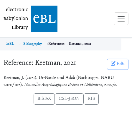
electronic Babylonian Library (eBL)
electronic
e
bl
B
abylonian
L
ibrary
eBL
Bibliography
References
Keetman, 2021
Reference:
Keetman, 2021
Edit
Keetman, J. (2021). Ur-Nanše und Adab (Nachtrag zu NABU
2020/102).
Nouvelles Assyriologiques Brèves et Utilitaires
,
2021/2
.
BibTeX
CSL-JSON
RIS