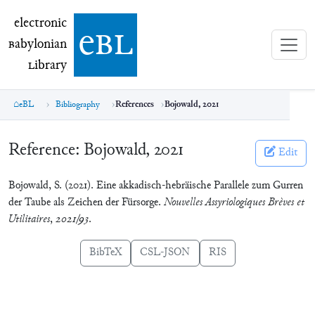
electronic Babylonian Library (eBL)
electronic
e
bl
B
abylonian
L
ibrary
eBL
Bibliography
References
Bojowald, 2021
Reference:
Bojowald, 2021
Edit
Bojowald, S. (2021). Eine akkadisch-hebräische Parallele zum Gurren
der Taube als Zeichen der Fürsorge.
Nouvelles Assyriologiques Brèves et
Utilitaires
,
2021/93
.
BibTeX
CSL-JSON
RIS