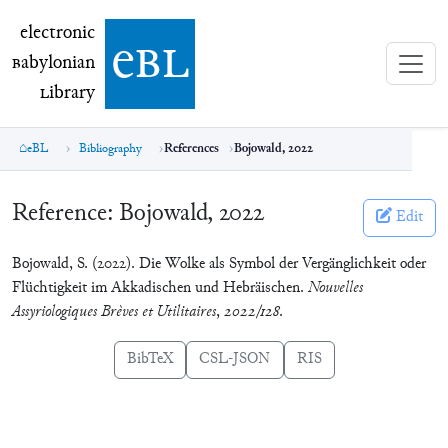
electronic Babylonian Library (eBL)
electronic
e
bl
B
abylonian
L
ibrary
eBL
Bibliography
References
Bojowald, 2022
Reference:
Bojowald, 2022
Edit
Bojowald, S. (2022). Die Wolke als Symbol der Vergänglichkeit oder
Flüchtigkeit im Akkadischen und Hebräischen.
Nouvelles
Assyriologiques Brèves et Utilitaires
,
2022/128
.
BibTeX
CSL-JSON
RIS