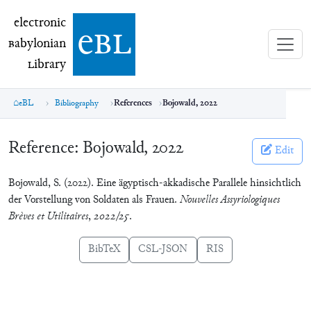
electronic Babylonian Library (eBL)
electronic
e
bl
B
abylonian
L
ibrary
eBL
Bibliography
References
Bojowald, 2022
Reference:
Bojowald, 2022
Edit
Bojowald, S. (2022). Eine ägyptisch-akkadische Parallele hinsichtlich
der Vorstellung von Soldaten als Frauen.
Nouvelles Assyriologiques
Brèves et Utilitaires
,
2022/25
.
BibTeX
CSL-JSON
RIS