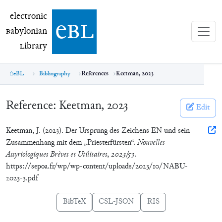
electronic Babylonian Library (eBL)
electronic
e
bl
B
abylonian
L
ibrary
eBL
Bibliography
References
Keetman, 2023
Reference:
Keetman, 2023
Edit
Keetman, J. (2023). Der Ursprung des Zeichens EN und sein
Zusammenhang mit dem „Priesterfürsten“.
Nouvelles
Assyriologiques Brèves et Utilitaires
,
2023/53
.
https://sepoa.fr/wp/wp-content/uploads/2023/10/NABU-
2023-3.pdf
BibTeX
CSL-JSON
RIS