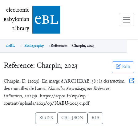
electronic Babylonian Library (eBL)
electronic
e
bl
B
abylonian
L
ibrary
eBL
Bibliography
References
Charpin, 2023
Reference:
Charpin, 2023
Edit
Charpin, D. (2023). En marge d’ARCHIBAB, 38 : la destruction
des murailles de Larsa.
Nouvelles Assyriologiques Brèves et
Utilitaires
,
2023/9
. https://sepoa.fr/wp/wp-
content/uploads/2023/09/NABU-2023-1.pdf
BibTeX
CSL-JSON
RIS