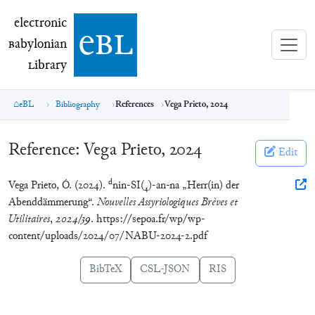
electronic Babylonian Library (eBL)
electronic
e
bl
B
abylonian
L
ibrary
eBL
Bibliography
References
Vega Prieto, 2024
Reference:
Vega Prieto, 2024
Edit
d
Vega Prieto, Ó. (2024).
nin-SI(₄)-an-na „Herr(in) der
Abenddämmerung“.
Nouvelles Assyriologiques Brèves et
Utilitaires
,
2024/39
. https://sepoa.fr/wp/wp-
content/uploads/2024/07/NABU-2024-2.pdf
BibTeX
CSL-JSON
RIS