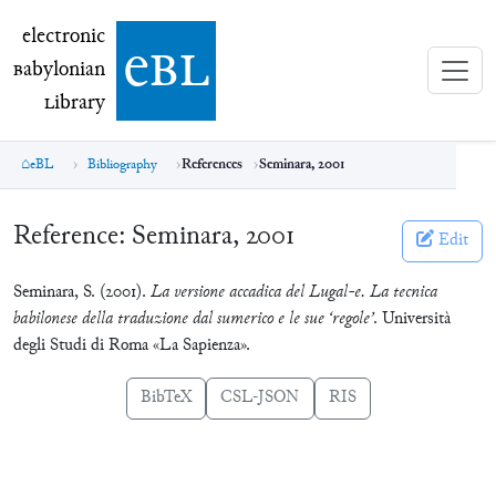
electronic Babylonian Library (eBL)
electronic
e
bl
B
abylonian
L
ibrary
eBL
Bibliography
References
Seminara, 2001
Reference:
Seminara, 2001
Edit
Seminara, S. (2001).
La versione accadica del Lugal-e. La tecnica
babilonese della traduzione dal sumerico e le sue ‘regole’
. Università
degli Studi di Roma «La Sapienza».
BibTeX
CSL-JSON
RIS