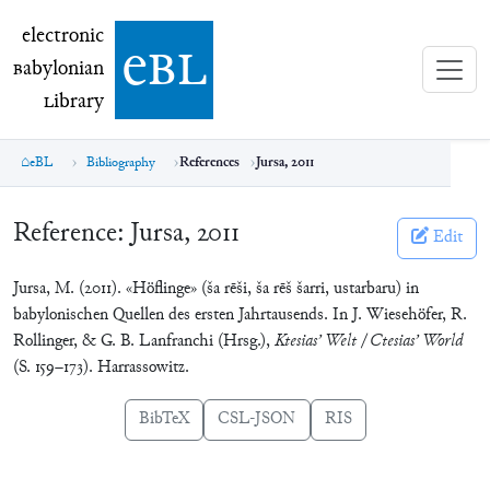
electronic Babylonian Library (eBL)
electronic
e
bl
B
abylonian
L
ibrary
eBL
Bibliography
References
Jursa, 2011
Reference:
Jursa, 2011
Edit
Jursa, M. (2011). «Höflinge» (ša rēši, ša rēš šarri, ustarbaru) in
babylonischen Quellen des ersten Jahrtausends. In J. Wiesehöfer, R.
Rollinger, & G. B. Lanfranchi (Hrsg.),
Ktesias’ Welt / Ctesias’ World
(S. 159–173). Harrassowitz.
BibTeX
CSL-JSON
RIS