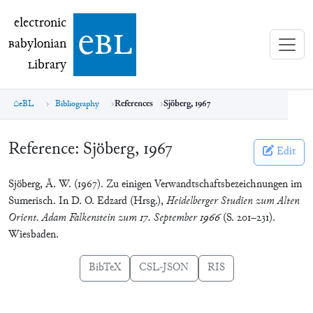
electronic Babylonian Library (eBL)
electronic
e
bl
B
abylonian
L
ibrary
eBL
Bibliography
References
Sjöberg, 1967
Reference:
Sjöberg, 1967
Edit
Sjöberg, Å. W. (1967). Zu einigen Verwandtschaftsbezeichnungen im
Sumerisch. In D. O. Edzard (Hrsg.),
Heidelberger Studien zum Alten
Orient. Adam Falkenstein zum 17. September 1966
(S. 201–231).
Wiesbaden.
BibTeX
CSL-JSON
RIS